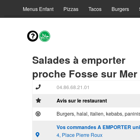
envies
Menus Enfant
Pizzas
Tacos
Burgers
Salades à emporter
proche Fosse sur Mer 
04.86.68.21.01
Avis sur le restaurant
Burgers, halal, italien, kebabs, panini
Vos commandes A EMPORTER uni
4, Place Pierre Roux