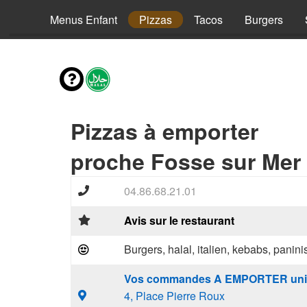
envies
Menus Enfant
Pizzas
Tacos
Burgers
Pizzas à emporter
proche Fosse sur Mer 
04.86.68.21.01
Avis sur le restaurant
Burgers, halal, italien, kebabs, panini
Vos commandes A EMPORTER uni
4, Place Pierre Roux