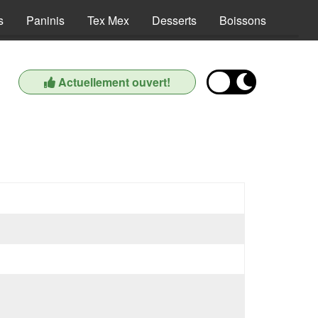
s
Paninis
Tex Mex
Desserts
Boissons
Actuellement ouvert!