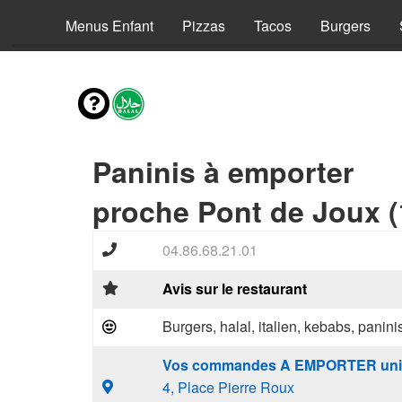
envies
Menus Enfant
Pizzas
Tacos
Burgers
Paninis à emporter
proche Pont de Joux (
04.86.68.21.01
Avis sur le restaurant
Burgers, halal, italien, kebabs, panini
Vos commandes A EMPORTER uni
4, Place Pierre Roux