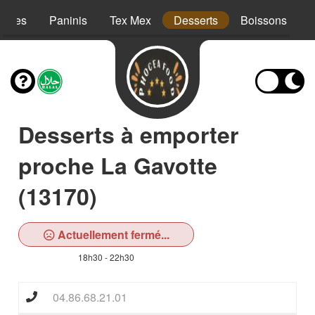
iettes
Paninis
Tex Mex
Desserts
Boissons
Desserts à emporter
proche La Gavotte
(13170)
Actuellement fermé...
18h30 - 22h30
04.86.68.21.01