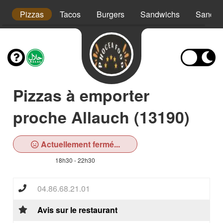
t
Pizzas
Tacos
Burgers
Sandwichs
Sandwi
Pizzas à emporter
proche Allauch (13190)
Actuellement fermé...
18h30 - 22h30
04.86.68.21.01
Avis sur le restaurant