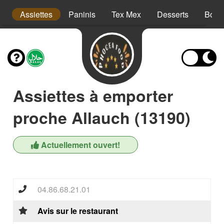
s
Assiettes
Paninis
Tex Mex
Desserts
Bois
Assiettes à emporter
proche Allauch (13190)
Actuellement ouvert!
04.86.68.21.01
Avis sur le restaurant