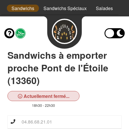
s
Sandwichs
Sandwichs Spéciaux
Salades
Ass
Sandwichs à emporter
proche Pont de l'Étoile
(13360)
Actuellement fermé...
18h30 - 22h30
04.86.68.21.01