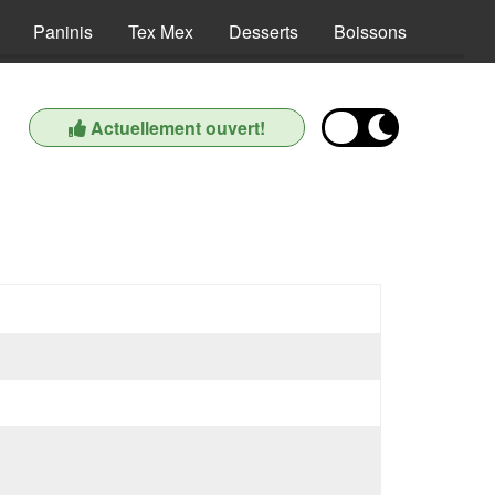
Paninis
Tex Mex
Desserts
Boissons
Actuellement ouvert!