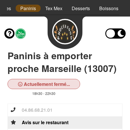
iettes
Paninis
Tex Mex
Desserts
Boissons
Paninis à emporter
proche Marseille (13007)
Actuellement fermé...
18h30 - 22h30
04.86.68.21.01
Avis sur le restaurant