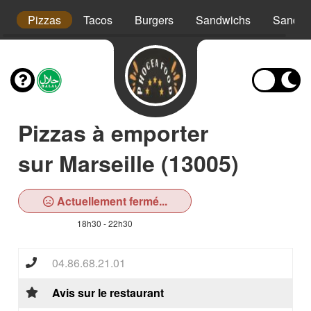
t
Pizzas
Tacos
Burgers
Sandwichs
Sandwi
Pizzas à emporter
sur Marseille (13005)
Actuellement fermé...
18h30 - 22h30
04.86.68.21.01
Avis sur le restaurant