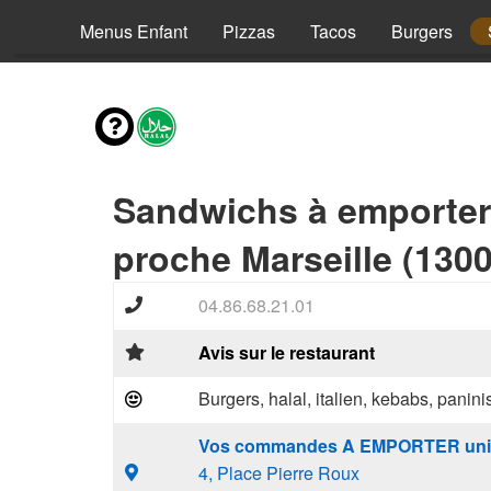
envies
Menus Enfant
Pizzas
Tacos
Burgers
Sandwichs à emporter
proche Marseille (1300
04.86.68.21.01
Avis sur le restaurant
Burgers, halal, italien, kebabs, panini
Vos commandes A EMPORTER uni
4, Place Pierre Roux