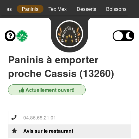
iettes
Paninis
Tex Mex
Desserts
Boissons
Paninis à emporter
proche Cassis (13260)
Actuellement ouvert!
04.86.68.21.01
Avis sur le restaurant